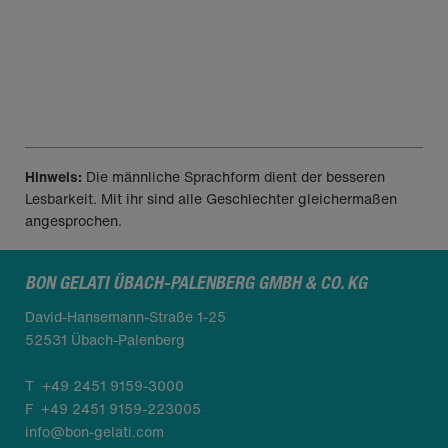
Unser Service
Hinweis:
Die männliche Sprachform dient der besseren
Lesbarkeit. Mit ihr sind alle Geschlechter gleichermaßen
angesprochen.
BON GELATI ÜBACH-PALENBERG GMBH & CO. KG
David-Hansemann-Straße 1-25
52531 Übach-Palenberg
T
+49 2451 9159-3000
F
+49 2451 9159-223005
info@bon-gelati.com