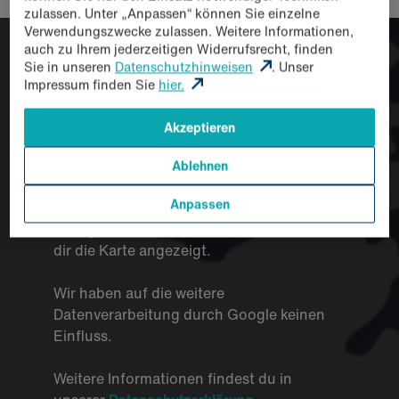
zulassen. Unter „Anpassen“ können Sie einzelne
Verwendungszwecke zulassen. Weitere Informationen,
auch zu Ihrem jederzeitigen Widerrufsrecht, finden
Sie in unseren
Datenschutzhinweisen
. Unser
Mit einem Klick auf „Weiter zu Google
Impressum finden Sie
hier.
Maps“ gelangst du zu unserem
Consentmanager. Für die Nutzung des
Akzeptieren
Kartendienstes ist es erforderlich, dass
hier alle Cookies angenommen werden
Ablehnen
(Statistik/Marketing). Damit willigst du ein,
Anpassen
dass Inhalte von Google (USA)
nachgeladen werden. Anschließend wird
dir die Karte angezeigt.
Wir haben auf die weitere
Datenverarbeitung durch Google keinen
Einfluss.
Weitere Informationen findest du in