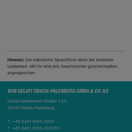
Unsere Quetschtüten
Hinweis:
Die männliche Sprachform dient der besseren
Lesbarkeit. Mit ihr sind alle Geschlechter gleichermaßen
angesprochen.
BON GELATI ÜBACH-PALENBERG GMBH & CO. KG
David-Hansemann-Straße 1-25
52531 Übach-Palenberg
T
+49 2451 9159-3000
F
+49 2451 9159-223005